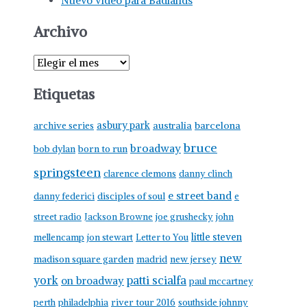
Nuevo vídeo para Badlands
Archivo
Etiquetas
asbury park
australia
barcelona
archive series
bruce
broadway
born to run
bob dylan
springsteen
clarence clemons
danny clinch
e street band
danny federici
disciples of soul
e
street radio
Jackson Browne
joe grushecky
john
little steven
mellencamp
jon stewart
Letter to You
new
madison square garden
madrid
new jersey
york
patti scialfa
on broadway
paul mccartney
perth
philadelphia
river tour 2016
southside johnny