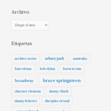
Archivo
Etiquetas
asbury park
australia
archive series
barcelona
born to run
bob dylan
bruce springsteen
broadway
clarence clemons
danny clinch
danny federici
disciples of soul