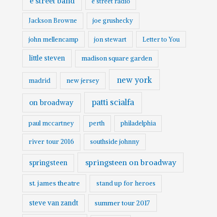
e street band
e street radio
Jackson Browne
joe grushecky
john mellencamp
jon stewart
Letter to You
little steven
madison square garden
new york
madrid
new jersey
patti scialfa
on broadway
paul mccartney
perth
philadelphia
river tour 2016
southside johnny
springsteen on broadway
springsteen
st. james theatre
stand up for heroes
steve van zandt
summer tour 2017