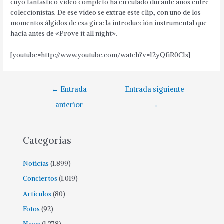
cuyo fantástico vídeo completo ha circulado durante años entre
coleccionistas. De ese vídeo se extrae este clip, con uno de los
momentos álgidos de esa gira: la introducción instrumental que
hacía antes de «Prove it all night».
[youtube=http://www.youtube.com/watch?v=12yQfiR0C1s]
←
Entrada
Entrada siguiente
anterior
→
Categorías
Noticias
(1.899)
Conciertos
(1.019)
Artículos
(80)
Fotos
(92)