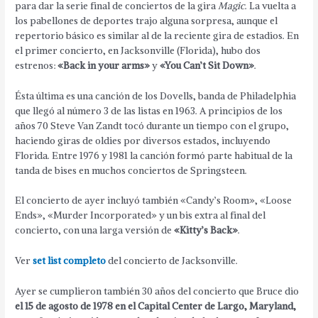
para dar la serie final de conciertos de la gira
Magic
. La vuelta a
los pabellones de deportes trajo alguna sorpresa, aunque el
repertorio básico es similar al de la reciente gira de estadios. En
el primer concierto, en Jacksonville (Florida), hubo dos
estrenos:
«Back in your arms»
y
«You Can’t Sit Down»
.
Ésta última es una canción de los Dovells, banda de Philadelphia
que llegó al número 3 de las listas en 1963. A principios de los
años 70 Steve Van Zandt tocó durante un tiempo con el grupo,
haciendo giras de oldies por diversos estados, incluyendo
Florida. Entre 1976 y 1981 la canción formó parte habitual de la
tanda de bises en muchos conciertos de Springsteen.
El concierto de ayer incluyó también «Candy’s Room», «Loose
Ends», «Murder Incorporated» y un bis extra al final del
concierto, con una larga versión de
«Kitty’s Back»
.
Ver
set list completo
del concierto de Jacksonville.
Ayer se cumplieron también 30 años del concierto que Bruce dio
el 15 de agosto de 1978 en el Capital Center de Largo, Maryland,