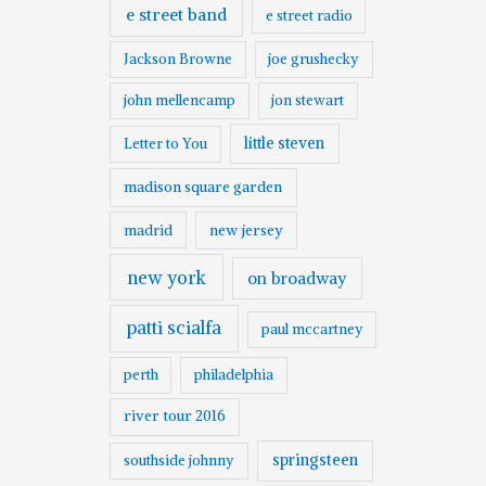
e street band
e street radio
Jackson Browne
joe grushecky
john mellencamp
jon stewart
little steven
Letter to You
madison square garden
madrid
new jersey
new york
on broadway
patti scialfa
paul mccartney
perth
philadelphia
river tour 2016
springsteen
southside johnny