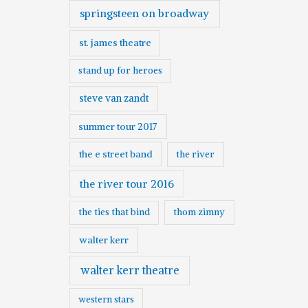
springsteen on broadway
st. james theatre
stand up for heroes
steve van zandt
summer tour 2017
the e street band
the river
the river tour 2016
the ties that bind
thom zimny
walter kerr
walter kerr theatre
western stars