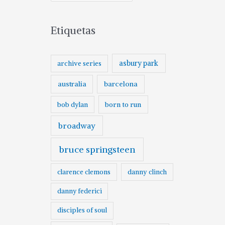
Etiquetas
asbury park
archive series
australia
barcelona
born to run
bob dylan
broadway
bruce springsteen
clarence clemons
danny clinch
danny federici
disciples of soul