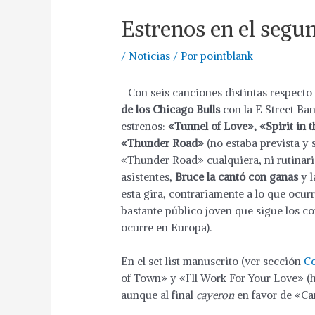
Estrenos en el segu
/
Noticias
/ Por
pointblank
Con seis canciones distintas respecto
de los Chicago Bulls
con la E Street Ban
estrenos:
«Tunnel of Love», «Spirit in 
«Thunder Road»
(no estaba prevista y 
«Thunder Road» cualquiera, ni rutinari
asistentes,
Bruce la cantó con ganas
y l
esta gira, contrariamente a lo que ocur
bastante público joven que sigue los c
ocurre en Europa).
En el set list manuscrito (ver sección
Co
of Town» y «I’ll Work For Your Love» (h
aunque al final
cayeron
en favor de «Ca