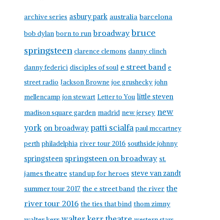
asbury park
australia
barcelona
archive series
bruce
broadway
born to run
bob dylan
springsteen
clarence clemons
danny clinch
e street band
danny federici
disciples of soul
e
street radio
Jackson Browne
joe grushecky
john
little steven
mellencamp
jon stewart
Letter to You
new
madison square garden
madrid
new jersey
york
patti scialfa
on broadway
paul mccartney
perth
philadelphia
river tour 2016
southside johnny
springsteen on broadway
springsteen
st.
james theatre
steve van zandt
stand up for heroes
the
summer tour 2017
the e street band
the river
river tour 2016
the ties that bind
thom zimny
walter kerr theatre
walter kerr
western stars