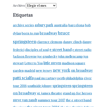
Archivo
Etiquetas
asbury park
australia
barcelona
archive series
bob
bruce
broadway
born to run
dylan
springsteen
clarence clemons
danny clinch
danny
e street band
federici
disciples of soul
e street radio
Jackson Browne
joe grushecky
john mellencamp
jon
little steven
stewart
Letter to You
madison square
new york
on broadway
garden
madrid
new jersey
patti scialfa
paul mccartney
perth
philadelphia
river
springsteen
springsteen
tour 2016
southside johnny
on broadway
st. james theatre
stand up for heroes
steve van zandt
summer tour 2017
the e street band