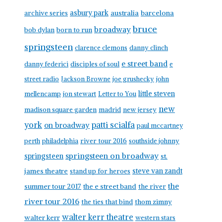
asbury park
australia
barcelona
archive series
bruce
broadway
born to run
bob dylan
springsteen
clarence clemons
danny clinch
e street band
danny federici
disciples of soul
e
street radio
Jackson Browne
joe grushecky
john
little steven
mellencamp
jon stewart
Letter to You
new
madison square garden
madrid
new jersey
york
patti scialfa
on broadway
paul mccartney
perth
philadelphia
river tour 2016
southside johnny
springsteen on broadway
springsteen
st.
james theatre
steve van zandt
stand up for heroes
the
summer tour 2017
the e street band
the river
river tour 2016
the ties that bind
thom zimny
walter kerr theatre
walter kerr
western stars