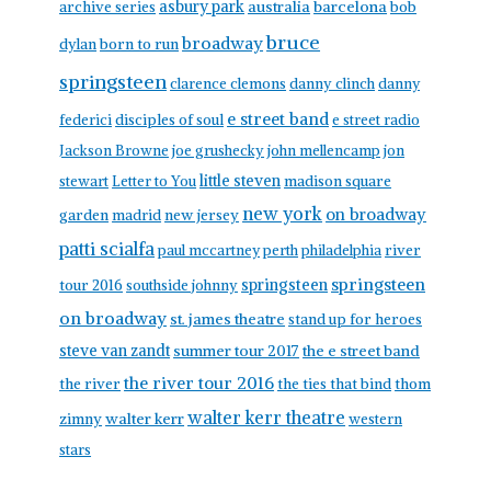
asbury park
australia
barcelona
archive series
bob
bruce
broadway
born to run
dylan
springsteen
clarence clemons
danny clinch
danny
e street band
federici
disciples of soul
e street radio
Jackson Browne
joe grushecky
john mellencamp
jon
little steven
stewart
Letter to You
madison square
new york
on broadway
garden
madrid
new jersey
patti scialfa
paul mccartney
perth
philadelphia
river
springsteen
springsteen
tour 2016
southside johnny
on broadway
st. james theatre
stand up for heroes
steve van zandt
summer tour 2017
the e street band
the river tour 2016
the river
the ties that bind
thom
walter kerr theatre
walter kerr
zimny
western
stars