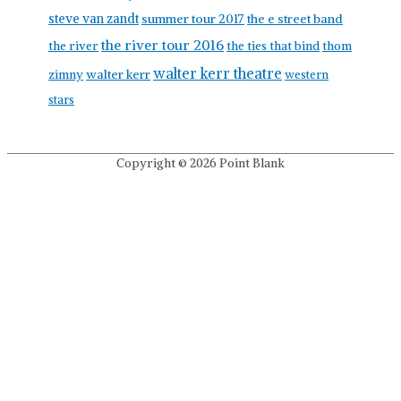
steve van zandt
summer tour 2017
the e street band
the river tour 2016
the river
the ties that bind
thom
walter kerr theatre
walter kerr
zimny
western
stars
Copyright © 2026
Point Blank