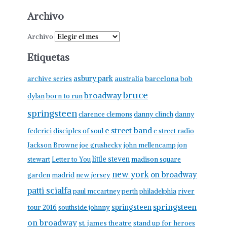
Archivo
Archivo
Etiquetas
asbury park
australia
barcelona
archive series
bob
bruce
broadway
born to run
dylan
springsteen
clarence clemons
danny clinch
danny
e street band
federici
disciples of soul
e street radio
Jackson Browne
joe grushecky
john mellencamp
jon
little steven
stewart
Letter to You
madison square
new york
on broadway
garden
madrid
new jersey
patti scialfa
paul mccartney
perth
philadelphia
river
springsteen
springsteen
tour 2016
southside johnny
on broadway
st. james theatre
stand up for heroes