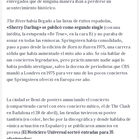
entregados que de ninguna manera iban a perderse un
acontecimiento histórico.
The River
había llegado a las listas de éxitos españolas,
«Sherry Darling» se publicó como segundo single
(con una
inédita, la estupenda «Be True», en la cara B) y no paraba de
sonar en todas las emisoras. Springsteen había consolidado,
paso a paso desde la edición de
Born to Run
en 1975, una carrera
sólida que había aumentado el mito año a año. Se oía hablar de
sus conciertos legendarios, pero prácticamente nadie aquí lo
había podido atestiguar, salvo la docena de periodistas que CBS
mandó a Londres en 1975 para ver uno de los pocos conciertos
que Springsteen ofreció en Europa ese año.
La ciudad se llenó de posters anunciando el concierto
(compartiendo cartel con otro concierto mítico, el de The Clash
en Badalona el 28 de abril), las tiendas tuvieron su poster
también (en color, hecho por la discográfica y donde hablaba de
«única actuación en España») y se publicaron anuncios en
prensa (
El Noticiero Universal sorteó entradas para 35
afortunados
).