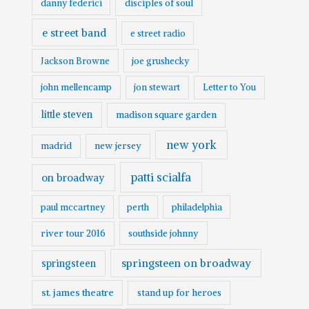
danny federici
disciples of soul
e street band
e street radio
Jackson Browne
joe grushecky
john mellencamp
jon stewart
Letter to You
little steven
madison square garden
new york
madrid
new jersey
patti scialfa
on broadway
paul mccartney
perth
philadelphia
river tour 2016
southside johnny
springsteen on broadway
springsteen
st. james theatre
stand up for heroes