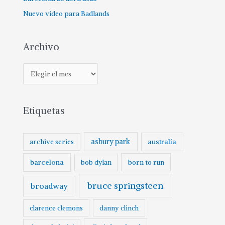
Nuevo vídeo para Badlands
Archivo
Etiquetas
asbury park
australia
archive series
barcelona
born to run
bob dylan
bruce springsteen
broadway
clarence clemons
danny clinch