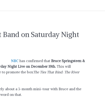
t Band on Saturday Night
NBC
has confirmed that
Bruce Springsteen &
rday Night Live on December 19th.
This will
ce to promote the box
The Ties That Bind: The River
ely about a 3-month mini-tour with Bruce and the
 word on that.