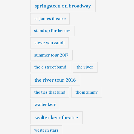
springsteen on broadway
st. james theatre
stand up for heroes
steve van zandt
summer tour 2017
the e street band
the river
the river tour 2016
the ties that bind
thom zimny
walter kerr
walter kerr theatre
western stars