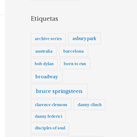
Etiquetas
asbury park
archive series
australia
barcelona
born to run
bob dylan
broadway
bruce springsteen
clarence clemons
danny clinch
danny federici
disciples of soul