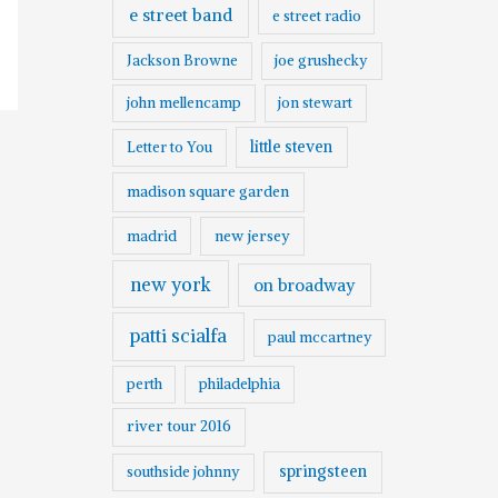
e street band
e street radio
Jackson Browne
joe grushecky
john mellencamp
jon stewart
little steven
Letter to You
madison square garden
madrid
new jersey
new york
on broadway
patti scialfa
paul mccartney
perth
philadelphia
river tour 2016
springsteen
southside johnny