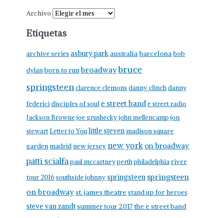
Archivo
Etiquetas
asbury park
australia
barcelona
archive series
bob
bruce
broadway
born to run
dylan
springsteen
clarence clemons
danny clinch
danny
e street band
federici
disciples of soul
e street radio
Jackson Browne
joe grushecky
john mellencamp
jon
little steven
stewart
Letter to You
madison square
new york
on broadway
garden
madrid
new jersey
patti scialfa
paul mccartney
perth
philadelphia
river
springsteen
springsteen
tour 2016
southside johnny
on broadway
st. james theatre
stand up for heroes
steve van zandt
summer tour 2017
the e street band