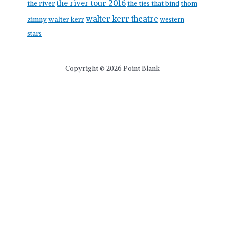
the river tour 2016
the river
the ties that bind
thom
walter kerr theatre
walter kerr
zimny
western
stars
Copyright © 2026
Point Blank