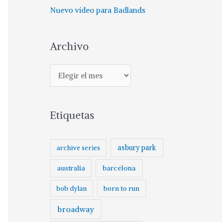
Nuevo vídeo para Badlands
Archivo
A
r
c
Etiquetas
h
i
v
asbury park
archive series
o
australia
barcelona
born to run
bob dylan
broadway