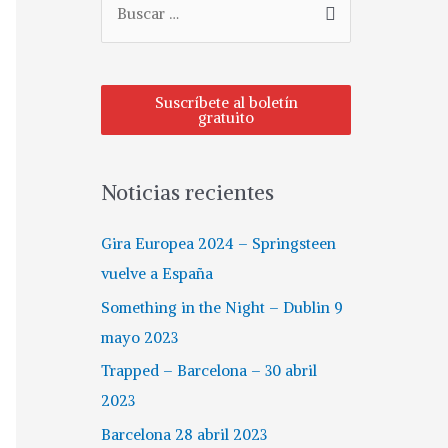
u
s
c
Suscríbete al boletín
gratuito
a
r
p
Noticias recientes
o
r
Gira Europea 2024 – Springsteen
:
vuelve a España
Something in the Night – Dublin 9
mayo 2023
Trapped – Barcelona – 30 abril
2023
Barcelona 28 abril 2023