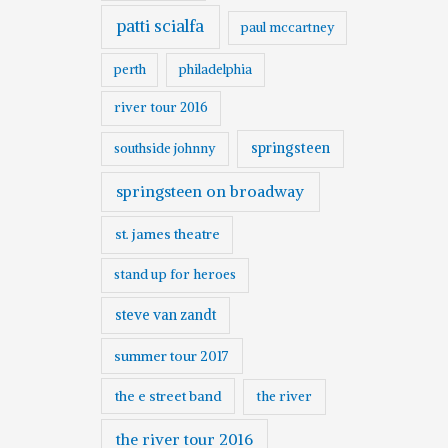
patti scialfa
paul mccartney
perth
philadelphia
river tour 2016
springsteen
southside johnny
springsteen on broadway
st. james theatre
stand up for heroes
steve van zandt
summer tour 2017
the e street band
the river
the river tour 2016