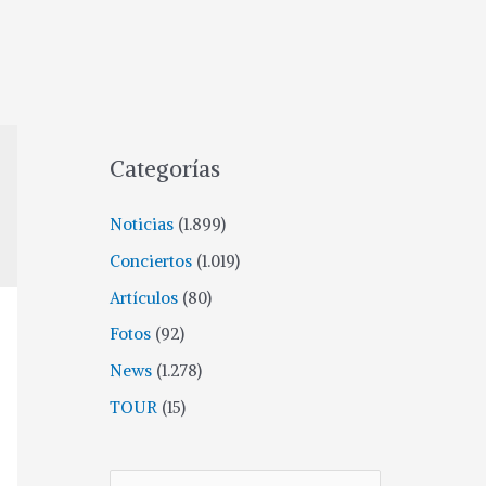
Categorías
Noticias
(1.899)
Conciertos
(1.019)
Artículos
(80)
Fotos
(92)
News
(1.278)
TOUR
(15)
B