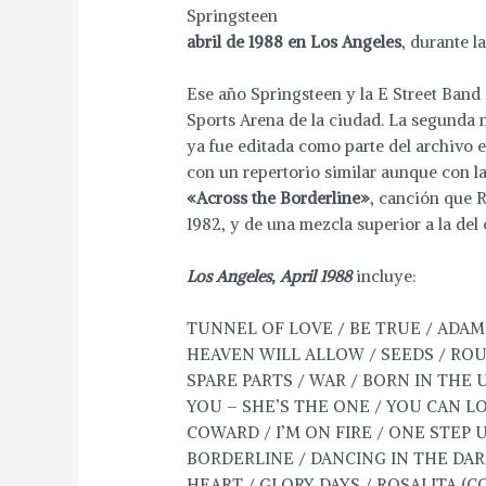
abril de 1988 en Los Angeles
, durante l
Ese año Springsteen y la E Street Band
Sports Arena de la ciudad. La segunda n
ya fue editada como parte del archivo e
con un repertorio similar aunque con la
«Across the Borderline»
, canción que 
1982, y de una mezcla superior a la del 
Los Angeles, April 1988
incluye:
TUNNEL OF LOVE / BE TRUE / ADAM 
HEAVEN WILL ALLOW / SEEDS / ROUL
SPARE PARTS / WAR / BORN IN THE 
YOU – SHE’S THE ONE / YOU CAN L
COWARD / I’M ON FIRE / ONE STEP 
BORDERLINE / DANCING IN THE DAR
HEART / GLORY DAYS / ROSALITA (C