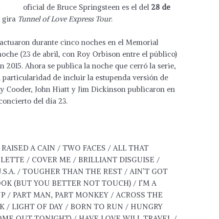
oficial de Bruce Springsteen es el del
28 de
a gira
Tunnel of Love Express Tour
.
 actuaron durante cinco noches en el Memorial
oche (23 de abril, con Roy Orbison entre el público)
n 2015. Ahora se publica la noche que cerró la serie,
 particularidad de incluir la estupenda versión de
Ry Cooder, John Hiatt y Jim Dickinson publicaron en
concierto del día 23.
RAISED A CAIN / TWO FACES / ALL THAT
ETTE / COVER ME / BRILLIANT DISGUISE /
U.S.A. / TOUGHER THAN THE REST / AIN’T GOT
OOK (BUT YOU BETTER NOT TOUCH) / I’M A
UP / PART MAN, PART MONKEY / ACROSS THE
K / LIGHT OF DAY / BORN TO RUN / HUNGRY
OME OUT TONIGHT) / HAVE LOVE WILL TRAVEL /