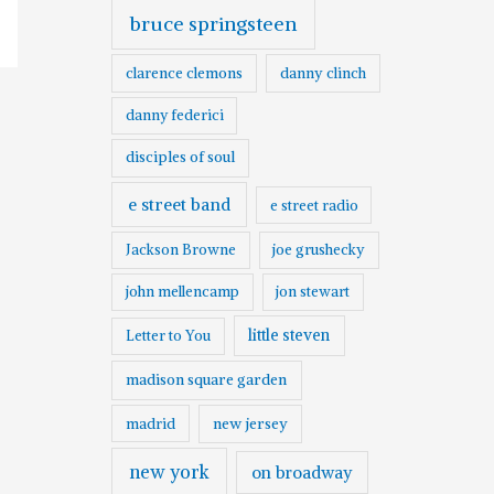
bruce springsteen
clarence clemons
danny clinch
danny federici
disciples of soul
e street band
e street radio
Jackson Browne
joe grushecky
john mellencamp
jon stewart
little steven
Letter to You
madison square garden
madrid
new jersey
new york
on broadway