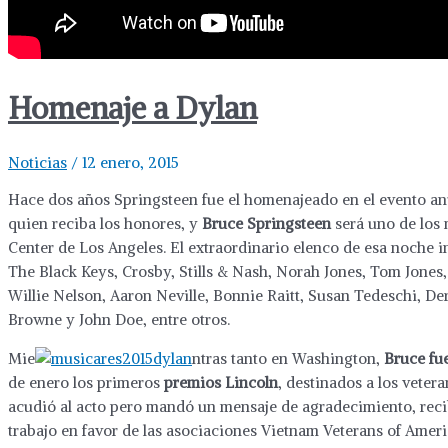
Homenaje a Dylan
Noticias
/
12 enero, 2015
Hace dos años Springsteen fue el homenajeado en el evento a
quien reciba los honores, y
Bruce Springsteen
será uno de los 
Center de Los Angeles. El extraordinario elenco de esa noche i
The Black Keys, Crosby, Stills & Nash, Norah Jones, Tom Jones
Willie Nelson, Aaron Neville, Bonnie Raitt, Susan Tedeschi, De
Browne y John Doe, entre otros.
Mie
ntras tanto en Washington,
Bruce fu
de enero los primeros
premios Lincoln
, destinados a los veter
acudió al acto pero mandó un mensaje de agradecimiento, reci
trabajo en favor de las asociaciones Vietnam Veterans of Ame