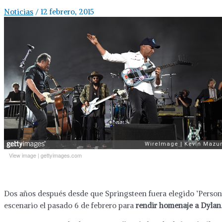
Noticias
/
12 febrero, 2015
View image
|
gettyimages.com
Dos años después desde que Springsteen fuera elegido ‘Persona
escenario el pasado 6 de febrero para
rendir homenaje a Dylan