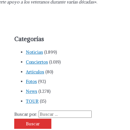
rte apoyo a los veteranos durante varias décadas»
.
Categorías
Noticias
(1.899)
Conciertos
(1.019)
Artículos
(80)
Fotos
(92)
News
(1.278)
TOUR
(15)
Buscar por: