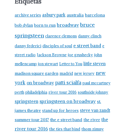
Etiquetas
asbury park
australia
barcelona
archive series
bruce
broadway
born to run
bob dylan
springsteen
clarence clemons
danny clinch
e street band
danny federici
disciples of soul
e
street radio
Jackson Browne
joe grushecky
john
little steven
mellencamp
jon stewart
Letter to You
new
madison square garden
madrid
new jersey
york
patti scialfa
on broadway
paul mccartney
perth
philadelphia
river tour 2016
southside johnny
springsteen on broadway
springsteen
st.
james theatre
steve van zandt
stand up for heroes
the
summer tour 2017
the e street band
the river
river tour 2016
the ties that bind
thom zimny