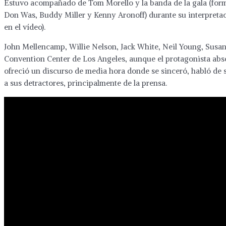
Estuvo acompañado de Tom Morello y la banda de la gala (for
Don Was, Buddy Miller y Kenny Aronoff) durante su interpretac
en el vídeo).
John Mellencamp, Willie Nelson, Jack White, Neil Young, Susa
Convention Center de Los Angeles, aunque el protagonista abs
ofreció un discurso de media hora donde se sinceró, habló de s
a sus detractores, principalmente de la prensa.