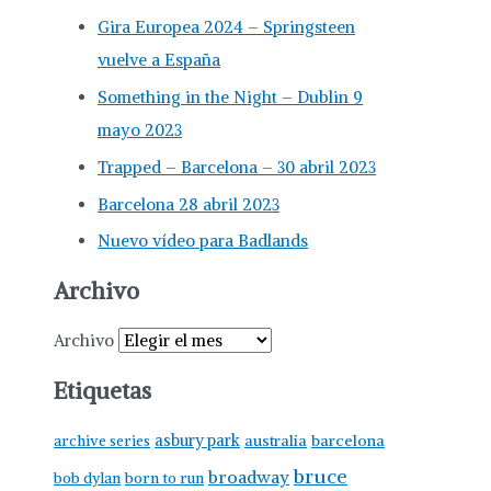
Gira Europea 2024 – Springsteen
vuelve a España
Something in the Night – Dublin 9
mayo 2023
Trapped – Barcelona – 30 abril 2023
Barcelona 28 abril 2023
Nuevo vídeo para Badlands
Archivo
Archivo
Etiquetas
asbury park
australia
barcelona
archive series
bruce
broadway
born to run
bob dylan