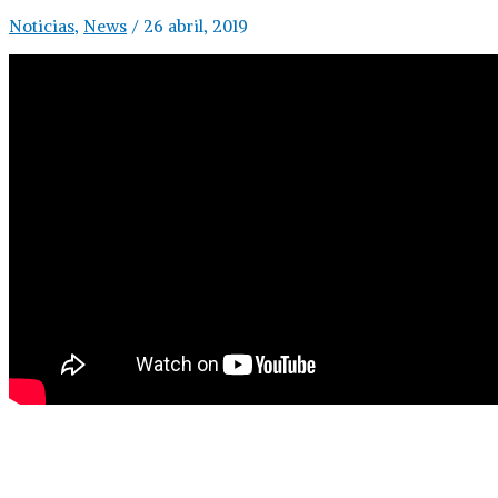
Noticias
,
News
/
26 abril, 2019