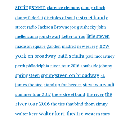
springsteen
clarence clemons
danny clinch
e street band
danny federici
disciples of soul
e
street radio
Jackson Browne
joe grushecky
john
little steven
mellencamp
jon stewart
Letter to You
new
madison square garden
madrid
new jersey
york
patti scialfa
on broadway
paul mccartney
perth
philadelphia
river tour 2016
southside johnny
springsteen on broadway
springsteen
st.
james theatre
steve van zandt
stand up for heroes
the
summer tour 2017
the e street band
the river
river tour 2016
the ties that bind
thom zimny
walter kerr theatre
walter kerr
western stars