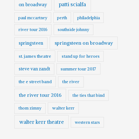
patti scialfa
on broadway
paul mccartney
perth
philadelphia
river tour 2016
southside johnny
springsteen on broadway
springsteen
st. james theatre
stand up for heroes
steve van zandt
summer tour 2017
the e street band
the river
the river tour 2016
the ties that bind
walter kerr
thom zimny
walter kerr theatre
western stars