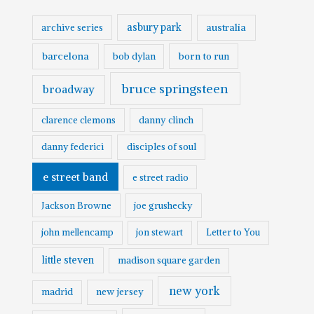
asbury park
australia
archive series
barcelona
born to run
bob dylan
bruce springsteen
broadway
clarence clemons
danny clinch
danny federici
disciples of soul
e street band
e street radio
Jackson Browne
joe grushecky
john mellencamp
jon stewart
Letter to You
little steven
madison square garden
new york
madrid
new jersey