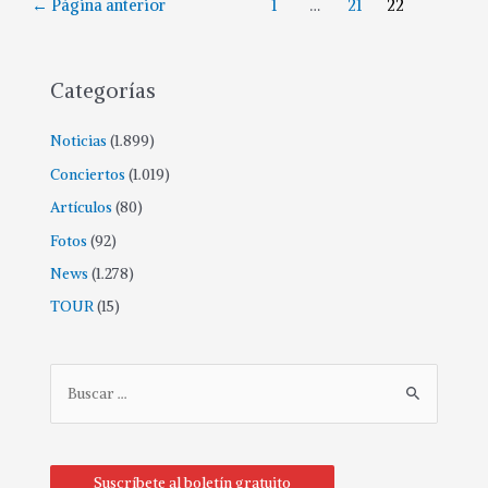
←
Página anterior
1
…
21
22
Categorías
Noticias
(1.899)
Conciertos
(1.019)
Artículos
(80)
Fotos
(92)
News
(1.278)
TOUR
(15)
Suscríbete al boletín gratuito