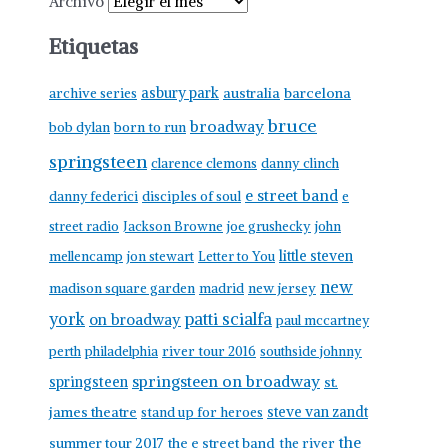
Archivo
Etiquetas
asbury park
australia
barcelona
archive series
bruce
broadway
born to run
bob dylan
springsteen
clarence clemons
danny clinch
e street band
danny federici
disciples of soul
e
street radio
Jackson Browne
joe grushecky
john
little steven
mellencamp
jon stewart
Letter to You
new
madison square garden
madrid
new jersey
york
patti scialfa
on broadway
paul mccartney
perth
philadelphia
river tour 2016
southside johnny
springsteen on broadway
springsteen
st.
james theatre
steve van zandt
stand up for heroes
the
summer tour 2017
the e street band
the river