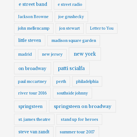
e street band
e street radio
Jackson Browne
joe grushecky
john mellencamp
jon stewart
Letter to You
little steven
madison square garden
new york
madrid
new jersey
patti scialfa
on broadway
paul mccartney
perth
philadelphia
river tour 2016
southside johnny
springsteen on broadway
springsteen
st. james theatre
stand up for heroes
steve van zandt
summer tour 2017