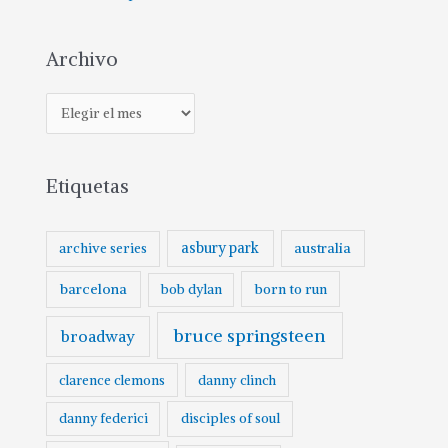
Archivo
Etiquetas
asbury park
australia
archive series
barcelona
born to run
bob dylan
bruce springsteen
broadway
clarence clemons
danny clinch
danny federici
disciples of soul