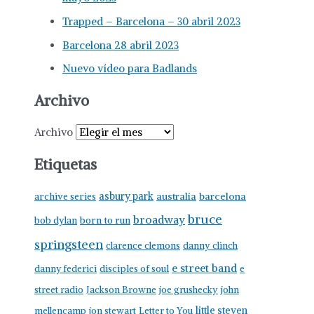
Trapped – Barcelona – 30 abril 2023
Barcelona 28 abril 2023
Nuevo vídeo para Badlands
Archivo
Archivo
Etiquetas
asbury park
australia
barcelona
archive series
bruce
broadway
born to run
bob dylan
springsteen
clarence clemons
danny clinch
e street band
danny federici
disciples of soul
e
street radio
Jackson Browne
joe grushecky
john
little steven
mellencamp
jon stewart
Letter to You