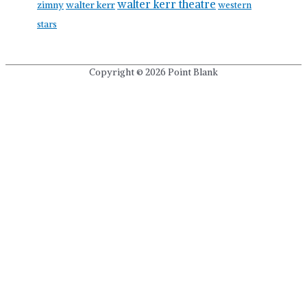
walter kerr theatre
walter kerr
zimny
western
stars
Copyright © 2026
Point Blank