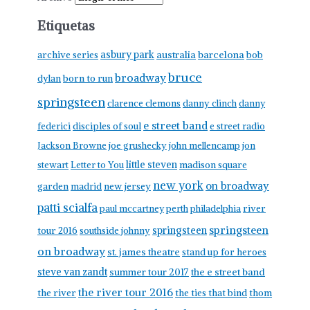
Etiquetas
asbury park
australia
barcelona
archive series
bob
bruce
broadway
born to run
dylan
springsteen
clarence clemons
danny clinch
danny
e street band
federici
disciples of soul
e street radio
Jackson Browne
joe grushecky
john mellencamp
jon
little steven
stewart
Letter to You
madison square
new york
on broadway
garden
madrid
new jersey
patti scialfa
paul mccartney
perth
philadelphia
river
springsteen
springsteen
tour 2016
southside johnny
on broadway
st. james theatre
stand up for heroes
steve van zandt
summer tour 2017
the e street band
the river tour 2016
the river
the ties that bind
thom