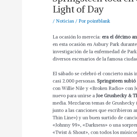
Light of Day
/
Noticias
/ Por
pointblank
La ocasión lo merecía:
era el décimo an
en esta ocasión en Asbury Park durante t
investigación de la enfermedad de Par
diversos escenarios de la famosa ciuda
El sábado se celebró el concierto más i
casi 2.000 personas.
Springsteen subió 
con Willie Nile y «Broken Radio» con Je
nuevo para unirse a
Joe Grushecky & T
media. Mezclaron temas de Grushecky 
junto a las canciones que escribieron
Thin Line») y un buen surtido de cancio
«Johnny 99», «Darkness» o una sorprende
«Twist & Shout», con todos los músicos 