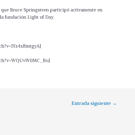
en que Bruce Springsteen participó activamente en
 la fundación Light of Day.
tch?v=1Yz4xRmtgyA]
watch?v=WQUvW0MC_Bo]
Entrada siguiente
→