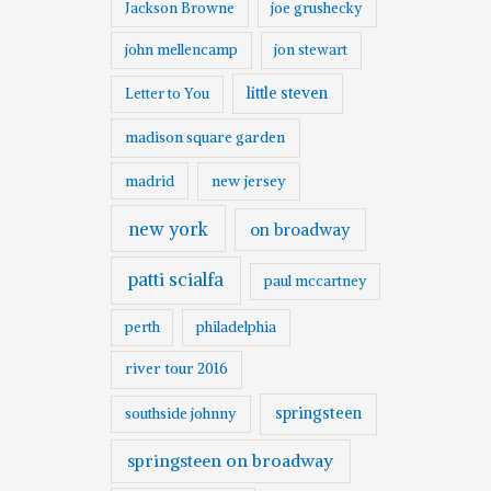
Jackson Browne
joe grushecky
john mellencamp
jon stewart
little steven
Letter to You
madison square garden
madrid
new jersey
new york
on broadway
patti scialfa
paul mccartney
perth
philadelphia
river tour 2016
springsteen
southside johnny
springsteen on broadway