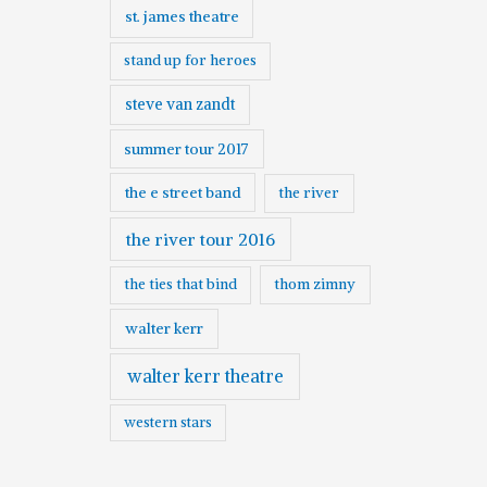
st. james theatre
stand up for heroes
steve van zandt
summer tour 2017
the e street band
the river
the river tour 2016
the ties that bind
thom zimny
walter kerr
walter kerr theatre
western stars