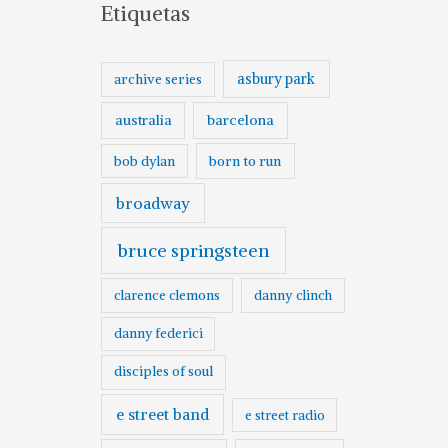
Etiquetas
asbury park
archive series
australia
barcelona
born to run
bob dylan
broadway
bruce springsteen
clarence clemons
danny clinch
danny federici
disciples of soul
e street band
e street radio