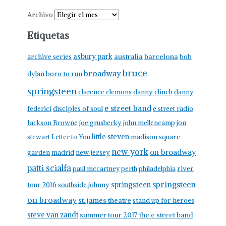
Archivo
Etiquetas
asbury park
australia
barcelona
archive series
bob
bruce
broadway
born to run
dylan
springsteen
clarence clemons
danny clinch
danny
e street band
federici
disciples of soul
e street radio
Jackson Browne
joe grushecky
john mellencamp
jon
little steven
stewart
Letter to You
madison square
new york
on broadway
garden
madrid
new jersey
patti scialfa
paul mccartney
perth
philadelphia
river
springsteen
springsteen
tour 2016
southside johnny
on broadway
st. james theatre
stand up for heroes
steve van zandt
summer tour 2017
the e street band