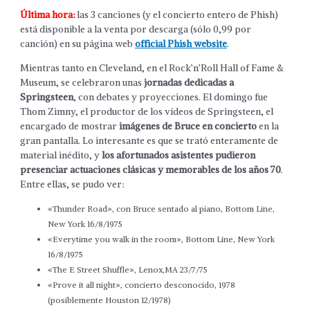
Última hora:
las 3 canciones (y el concierto entero de Phish)
está disponible a la venta por descarga (sólo 0,99 por
canción) en su página web
official Phish website
.
Mientras tanto en Cleveland, en el Rock’n’Roll Hall of Fame &
Museum, se celebraron unas
jornadas dedicadas a
Springsteen
, con debates y proyecciones. El domingo fue
Thom Zimny, el productor de los vídeos de Springsteen, el
encargado de mostrar
imágenes de Bruce en concierto
en la
gran pantalla. Lo interesante es que se trató enteramente de
material inédito, y
los afortunados asistentes pudieron
presenciar actuaciones clásicas y memorables de los años 70
.
Entre ellas, se pudo ver:
«Thunder Road», con Bruce sentado al piano, Bottom Line,
New York 16/8/1975
«Everytime you walk in the room», Bottom Line, New York
16/8/1975
«The E Street Shuffle», Lenox,MA 23/7/75
«Prove it all night», concierto desconocido, 1978
(posiblemente Houston 12/1978)