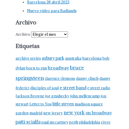
Barcelona 28 abril 2023
Nuevo vídeo para Badlands
Archivo
Archivo
Etiquetas
asbury park
australia
barcelona
archive series
bob
bruce
broadway
born to run
dylan
springsteen
clarence clemons
danny clinch
danny
e street band
federici
disciples of soul
e street radio
Jackson Browne
joe grushecky
john mellencamp
jon
little steven
stewart
Letter to You
madison square
new york
on broadway
garden
madrid
new jersey
patti scialfa
paul mccartney
perth
philadelphia
river