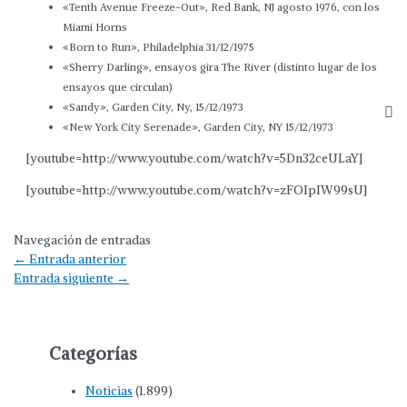
«Tenth Avenue Freeze-Out», Red Bank, NJ agosto 1976, con los
Miami Horns
«Born to Run», Philadelphia 31/12/1975
«Sherry Darling», ensayos gira The River (distinto lugar de los
ensayos que circulan)
«Sandy», Garden City, Ny, 15/12/1973
«New York City Serenade», Garden City, NY 15/12/1973
[youtube=http://www.youtube.com/watch?v=5Dn32ceULaY]
[youtube=http://www.youtube.com/watch?v=zFOIpIW99sU]
Navegación de entradas
←
Entrada anterior
Entrada siguiente
→
Categorías
Noticias
(1.899)