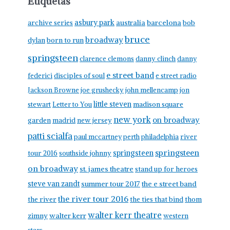
Etiquetas
asbury park
australia
barcelona
archive series
bob
bruce
broadway
born to run
dylan
springsteen
clarence clemons
danny clinch
danny
e street band
federici
disciples of soul
e street radio
Jackson Browne
joe grushecky
john mellencamp
jon
little steven
stewart
Letter to You
madison square
new york
on broadway
garden
madrid
new jersey
patti scialfa
paul mccartney
perth
philadelphia
river
springsteen
springsteen
tour 2016
southside johnny
on broadway
st. james theatre
stand up for heroes
steve van zandt
summer tour 2017
the e street band
the river tour 2016
the river
the ties that bind
thom
walter kerr theatre
walter kerr
zimny
western