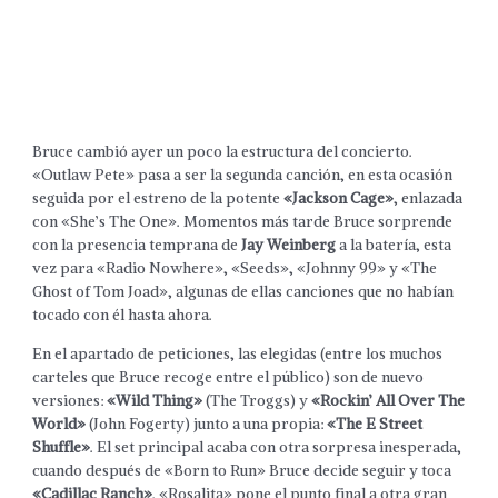
Bruce cambió ayer un poco la estructura del concierto.
«Outlaw Pete» pasa a ser la segunda canción, en esta ocasión
seguida por el estreno de la potente
«Jackson Cage»
, enlazada
con «She’s The One». Momentos más tarde Bruce sorprende
con la presencia temprana de
Jay Weinberg
a la batería, esta
vez para «Radio Nowhere», «Seeds», «Johnny 99» y «The
Ghost of Tom Joad», algunas de ellas canciones que no habían
tocado con él hasta ahora.
En el apartado de peticiones, las elegidas (entre los muchos
carteles que Bruce recoge entre el público) son de nuevo
versiones:
«Wild Thing»
(The Troggs) y
«Rockin’ All Over The
World»
(John Fogerty) junto a una propia:
«The E Street
Shuffle»
. El set principal acaba con otra sorpresa inesperada,
cuando después de «Born to Run» Bruce decide seguir y toca
«Cadillac Ranch»
. «Rosalita» pone el punto final a otra gran