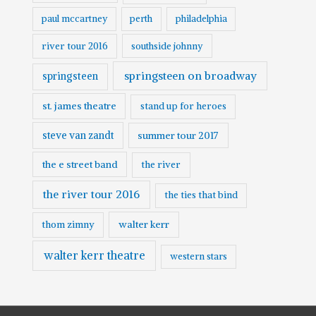
paul mccartney
perth
philadelphia
river tour 2016
southside johnny
springsteen on broadway
springsteen
st. james theatre
stand up for heroes
steve van zandt
summer tour 2017
the e street band
the river
the river tour 2016
the ties that bind
walter kerr
thom zimny
walter kerr theatre
western stars