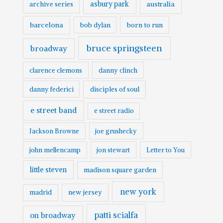
asbury park
australia
archive series
barcelona
born to run
bob dylan
bruce springsteen
broadway
clarence clemons
danny clinch
danny federici
disciples of soul
e street band
e street radio
Jackson Browne
joe grushecky
john mellencamp
jon stewart
Letter to You
little steven
madison square garden
new york
madrid
new jersey
patti scialfa
on broadway