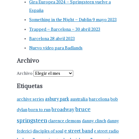
Gira Europea 2024 – Springsteen vuelve a
España
Something in the Night – Dublin 9 mayo 2023
Trapped – Barcelona – 30 abril 2023
Barcelona 28 abril 2023
Nuevo vídeo para Badlands
Archivo
Archivo
Etiquetas
asbury park
australia
barcelona
archive series
bob
bruce
broadway
born to run
dylan
springsteen
clarence clemons
danny clinch
danny
e street band
federici
disciples of soul
e street radio