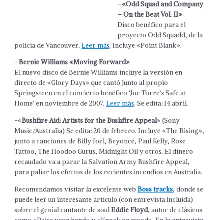
–
«Odd Squad and Company
– On the Beat Vol. II»
Disco benéfico para el
proyecto Odd Squadd, de la
policía de Vancouver.
Leer más
. Incluye «Point Blank».
–
Bernie Williams «Moving Forward»
El nuevo disco de Bernie Williams incluye la versión en
directo de «Glory Days» que cantó junto al propio
Springsteen en el concierto benéfico ‘Joe Torre’s Safe at
Home’ en noviembre de 2007.
Leer más
. Se edita: 14 abril.
-«
Bushfire Aid: Artists for the Bushfire Appeal
» (Sony
Music/Australia) Se edita: 20 de febrero. Incluye «The Rising»,
junto a canciones de Billy Joel, Beyoncé, Paul Kelly, Rose
Tattoo, The Hoodoo Gurus, Midnight Oil y otros. El dinero
recaudado va a parar la Salvation Army Bushfire Appeal,
para paliar los efectos de los recientes incendios en Australia.
Recomendamos visitar la excelente web
Boss tracks
, donde se
puede leer un interesante artículo (con entrevista incluida)
sobre el genial cantante de soul
Eddie Floyd
, autor de clásicos