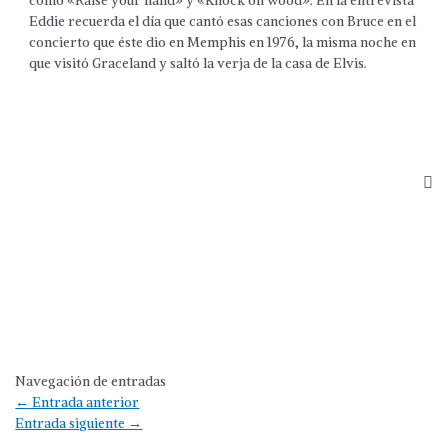
como «Raise your hand» y «Knock on wood». En la entrevista
Eddie recuerda el día que cantó esas canciones con Bruce en el
concierto que éste dio en Memphis en 1976, la misma noche en
que visitó Graceland y saltó la verja de la casa de Elvis.
Navegación de entradas
←
Entrada anterior
Entrada siguiente
→