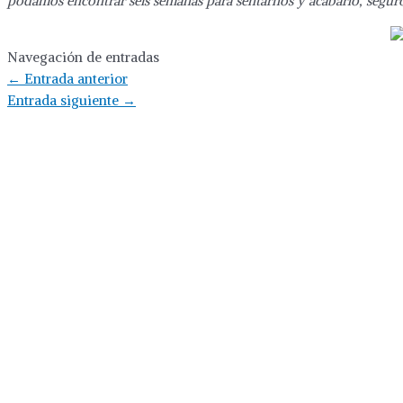
podamos encontrar seis semanas para sentarnos y acabarlo, segur
Navegación de entradas
←
Entrada anterior
Entrada siguiente
→