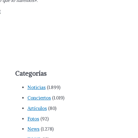
o que lo haremos».
Categorías
Noticias
(1.899)
Conciertos
(1.019)
Artículos
(80)
Fotos
(92)
News
(1.278)