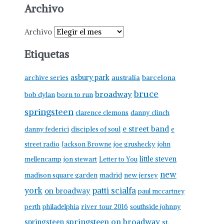
Archivo
Archivo
Etiquetas
asbury park
australia
barcelona
archive series
bruce
broadway
born to run
bob dylan
springsteen
clarence clemons
danny clinch
e street band
danny federici
disciples of soul
e
street radio
Jackson Browne
joe grushecky
john
little steven
mellencamp
jon stewart
Letter to You
new
madison square garden
madrid
new jersey
york
patti scialfa
on broadway
paul mccartney
perth
philadelphia
river tour 2016
southside johnny
springsteen on broadway
springsteen
st.