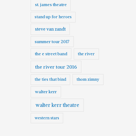
st. james theatre
stand up for heroes
steve van zandt
summer tour 2017
the e street band
the river
the river tour 2016
the ties that bind
thom zimny
walter kerr
walter kerr theatre
western stars