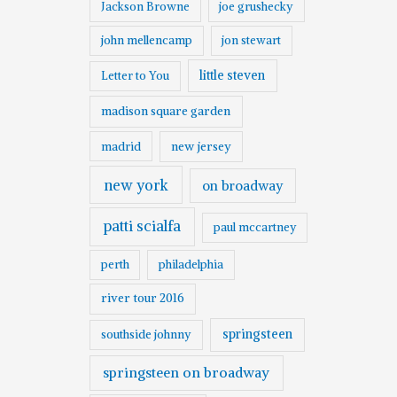
Jackson Browne
joe grushecky
john mellencamp
jon stewart
little steven
Letter to You
madison square garden
madrid
new jersey
new york
on broadway
patti scialfa
paul mccartney
perth
philadelphia
river tour 2016
springsteen
southside johnny
springsteen on broadway