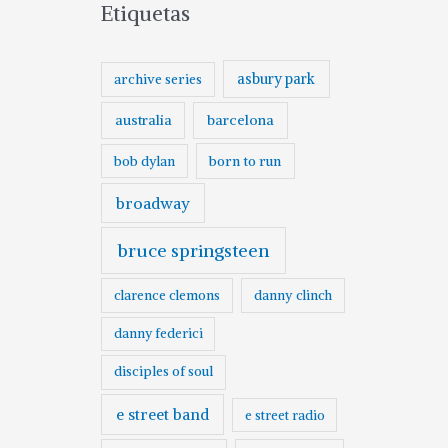
Etiquetas
asbury park
archive series
australia
barcelona
born to run
bob dylan
broadway
bruce springsteen
clarence clemons
danny clinch
danny federici
disciples of soul
e street band
e street radio