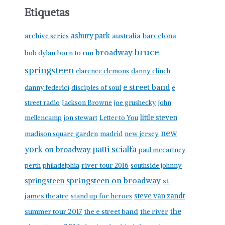
Etiquetas
asbury park
australia
barcelona
archive series
bruce
broadway
born to run
bob dylan
springsteen
clarence clemons
danny clinch
e street band
danny federici
disciples of soul
e
street radio
Jackson Browne
joe grushecky
john
little steven
mellencamp
jon stewart
Letter to You
new
madison square garden
madrid
new jersey
york
patti scialfa
on broadway
paul mccartney
perth
philadelphia
river tour 2016
southside johnny
springsteen on broadway
springsteen
st.
james theatre
steve van zandt
stand up for heroes
the
summer tour 2017
the e street band
the river