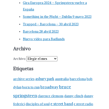
Gira Europea 2024 – Springsteen vuelve a
España
Something in the Night – Dublin 9 mayo 2023
Trapped – Barcelona – 30 abril 2023
Barcelona 28 abril 2023
Nuevo vídeo para Badlands
Archivo
Archivo
Etiquetas
asbury park
australia
barcelona
archive series
bob
bruce
broadway
born to run
dylan
springsteen
clarence clemons
danny clinch
danny
e street band
federici
disciples of soul
e street radio