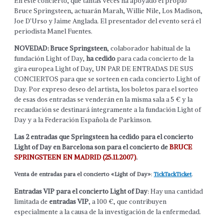
En este concierto, que tantas veces ha apoyado el propio
Bruce Springsteen, actuarán Marah, Willie Nile, Los Madison,
Joe D’Urso y Jaime Anglada. El presentador del evento será el
periodista Manel Fuentes.
NOVEDAD: Bruce Springsteen
, colaborador habitual de la
fundación Light of Day,
ha cedido
para cada concierto de la
gira europea Light of Day, UN PAR DE ENTRADAS DE SUS
CONCIERTOS para que se sorteen en cada concierto Light of
Day. Por expreso deseo del artista, los boletos para el sorteo
de esas dos entradas se venderán en la misma sala a 5 € y la
recaudación se destinará íntegramente a la fundación Light of
Day y a la Federación Española de Parkinson.
Las 2 entradas que Springsteen ha cedido para el concierto
Light of Day en Barcelona son para el concierto de
BRUCE
SPRINGSTEEN EN MADRID (25.11.2007)
.
Venta de entradas para el concierto «Light of Day»
:
TickTackTicket
.
Entradas VIP para el concierto Light of Day
: Hay una cantidad
limitada de
entradas VIP
, a 100 €, que contribuyen
especialmente a la causa de la investigación de la enfermedad.