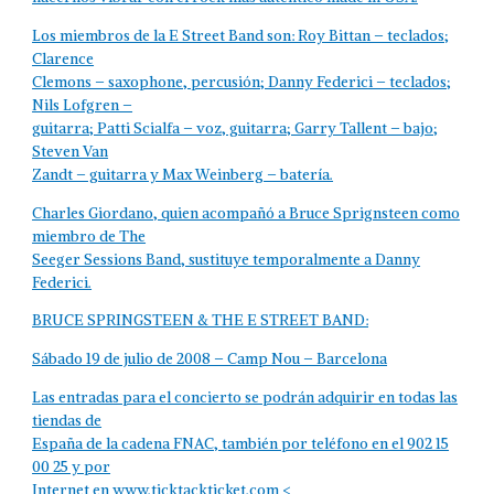
Los miembros de la E Street Band son: Roy Bittan – teclados;
Clarence
Clemons – saxophone, percusión; Danny Federici – teclados;
Nils Lofgren –
guitarra; Patti Scialfa – voz, guitarra; Garry Tallent – bajo;
Steven Van
Zandt – guitarra y Max Weinberg – batería.
Charles Giordano, quien acompañó a Bruce Sprignsteen como
miembro de The
Seeger Sessions Band, sustituye temporalmente a Danny
Federici.
BRUCE SPRINGSTEEN & THE E STREET BAND:
Sábado 19 de julio de 2008 – Camp Nou – Barcelona
Las entradas para el concierto se podrán adquirir en todas las
tiendas de
España de la cadena FNAC, también por teléfono en el 902 15
00 25 y por
Internet en www.ticktackticket.com <