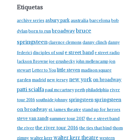
Etiquetas
asbury park
australia
barcelona
archive series
bob
bruce
broadway
born to run
dylan
springsteen
clarence clemons
danny clinch
danny
e street band
federici
disciples of soul
e street radio
Jackson Browne
joe grushecky
john mellencamp
jon
little steven
stewart
Letter to You
madison square
new york
on broadway
garden
madrid
new jersey
patti scialfa
paul mccartney
perth
philadelphia
river
springsteen
springsteen
tour 2016
southside johnny
on broadway
st. james theatre
stand up for heroes
steve van zandt
summer tour 2017
the e street band
the river tour 2016
the river
the ties that bind
thom
walter kerr theatre
walter kerr
zimny
western