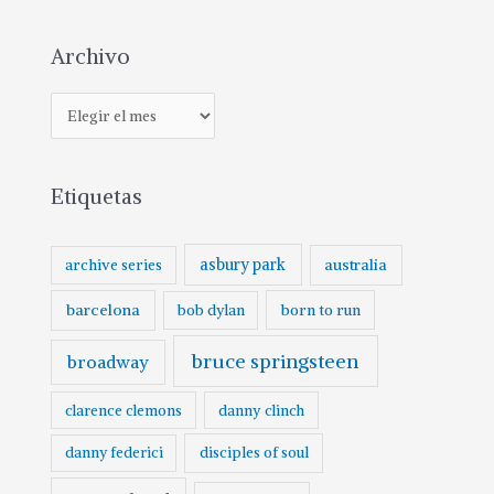
Archivo
Etiquetas
asbury park
australia
archive series
barcelona
born to run
bob dylan
bruce springsteen
broadway
clarence clemons
danny clinch
danny federici
disciples of soul