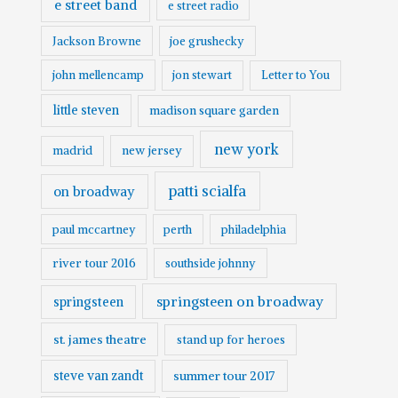
e street band
e street radio
Jackson Browne
joe grushecky
john mellencamp
jon stewart
Letter to You
little steven
madison square garden
new york
madrid
new jersey
patti scialfa
on broadway
paul mccartney
perth
philadelphia
river tour 2016
southside johnny
springsteen on broadway
springsteen
st. james theatre
stand up for heroes
steve van zandt
summer tour 2017