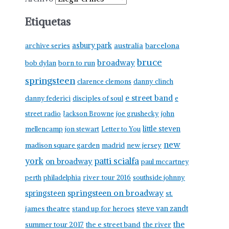
Etiquetas
asbury park
australia
barcelona
archive series
bruce
broadway
born to run
bob dylan
springsteen
clarence clemons
danny clinch
e street band
danny federici
disciples of soul
e
street radio
Jackson Browne
joe grushecky
john
little steven
mellencamp
jon stewart
Letter to You
new
madison square garden
madrid
new jersey
york
patti scialfa
on broadway
paul mccartney
perth
philadelphia
river tour 2016
southside johnny
springsteen on broadway
springsteen
st.
james theatre
steve van zandt
stand up for heroes
the
summer tour 2017
the e street band
the river