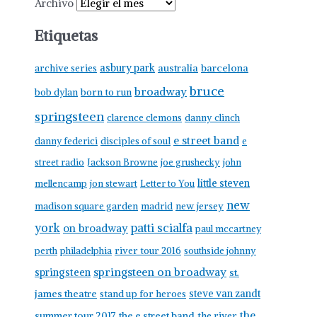
Archivo
Etiquetas
asbury park
australia
barcelona
archive series
bruce
broadway
born to run
bob dylan
springsteen
clarence clemons
danny clinch
e street band
danny federici
disciples of soul
e
street radio
Jackson Browne
joe grushecky
john
little steven
mellencamp
jon stewart
Letter to You
new
madison square garden
madrid
new jersey
york
patti scialfa
on broadway
paul mccartney
perth
philadelphia
river tour 2016
southside johnny
springsteen on broadway
springsteen
st.
james theatre
steve van zandt
stand up for heroes
the
summer tour 2017
the e street band
the river