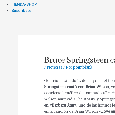
TIENDA/SHOP
Suscríbete
Bruce Springsteen c
/
Noticias
/ Por
pointblank
Ocurrió el sábado 12 de mayo en el Co
Springsteen cantó con Brian Wilson
, v
concierto benéfico denominado «Beach B
Wilson anunció «The Boss!» y Springste
en
«Barbara Ann»
, uno de las himnos l
en la canción de Brian Wilson
«Love a