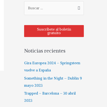
B
u
s
c
Suscríbete al boletín
gratuito
a
r
p
Noticias recientes
o
r
Gira Europea 2024 – Springsteen
:
vuelve a España
Something in the Night – Dublin 9
mayo 2023
Trapped – Barcelona – 30 abril
2023