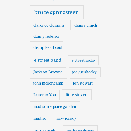
bruce springsteen
clarence clemons
danny clinch
danny federici
disciples of soul
e street band
e street radio
Jackson Browne
joe grushecky
john mellencamp
jon stewart
little steven
Letter to You
madison square garden
madrid
new jersey
new york