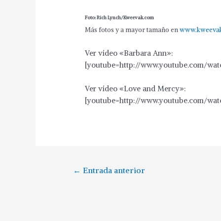
Foto: Rich Lynch/Kweevak.com
Más fotos y a mayor tamaño en
www.kweeva
Ver vídeo «Barbara Ann»:
[youtube=http://www.youtube.com/w
Ver vídeo «Love and Mercy»:
[youtube=http://www.youtube.com/wa
Navegación
←
Entrada anterior
de
entradas