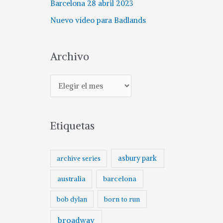
Barcelona 28 abril 2023
Nuevo vídeo para Badlands
Archivo
A
r
c
Etiquetas
h
i
v
asbury park
archive series
o
australia
barcelona
born to run
bob dylan
broadway