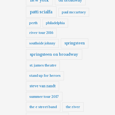
on broadway
patti scialfa
paul mccartney
perth
philadelphia
river tour 2016
springsteen
southside johnny
springsteen on broadway
st. james theatre
stand up for heroes
steve van zandt
summer tour 2017
the e street band
the river