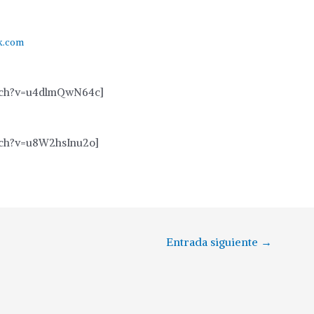
k.com
atch?v=u4dlmQwN64c]
tch?v=u8W2hsInu2o]
Entrada siguiente
→