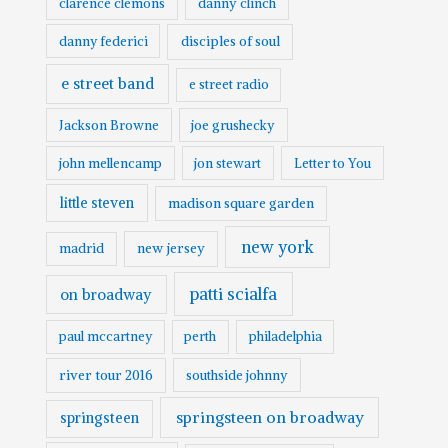
clarence clemons
danny clinch
danny federici
disciples of soul
e street band
e street radio
Jackson Browne
joe grushecky
john mellencamp
jon stewart
Letter to You
little steven
madison square garden
new york
madrid
new jersey
patti scialfa
on broadway
paul mccartney
perth
philadelphia
river tour 2016
southside johnny
springsteen on broadway
springsteen