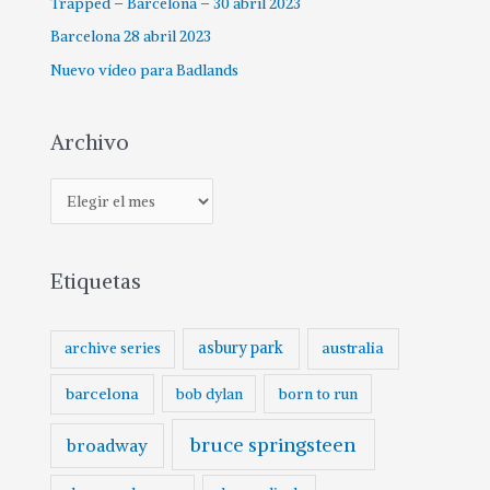
Trapped – Barcelona – 30 abril 2023
Barcelona 28 abril 2023
Nuevo vídeo para Badlands
Archivo
Etiquetas
asbury park
australia
archive series
barcelona
born to run
bob dylan
bruce springsteen
broadway