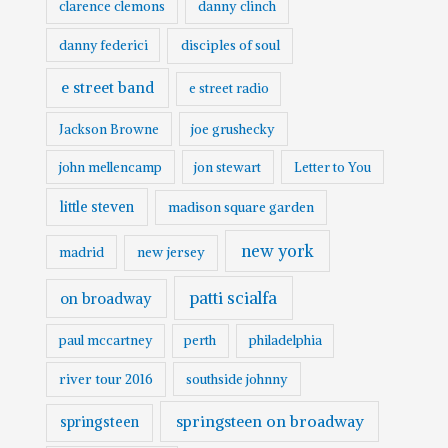
clarence clemons
danny clinch
danny federici
disciples of soul
e street band
e street radio
Jackson Browne
joe grushecky
john mellencamp
jon stewart
Letter to You
little steven
madison square garden
new york
madrid
new jersey
patti scialfa
on broadway
paul mccartney
perth
philadelphia
river tour 2016
southside johnny
springsteen on broadway
springsteen