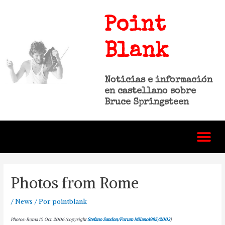
Point
Blank
Noticias e información
en castellano sobre
Bruce Springsteen
Photos from Rome
/
News
/ Por
pointblank
Photos: Roma 10 Oct. 2006 (copyright
Stefano Sandon/Forum Milano1985/2003
)