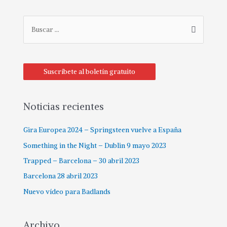
B
u
s
c
Suscríbete al boletín gratuito
a
r
p
Noticias recientes
o
Gira Europea 2024 – Springsteen vuelve a España
r
:
Something in the Night – Dublin 9 mayo 2023
Trapped – Barcelona – 30 abril 2023
Barcelona 28 abril 2023
Nuevo vídeo para Badlands
Archivo