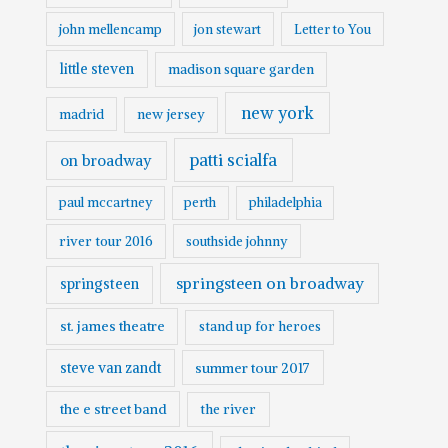
john mellencamp
jon stewart
Letter to You
little steven
madison square garden
new york
madrid
new jersey
patti scialfa
on broadway
paul mccartney
perth
philadelphia
river tour 2016
southside johnny
springsteen on broadway
springsteen
st. james theatre
stand up for heroes
steve van zandt
summer tour 2017
the e street band
the river