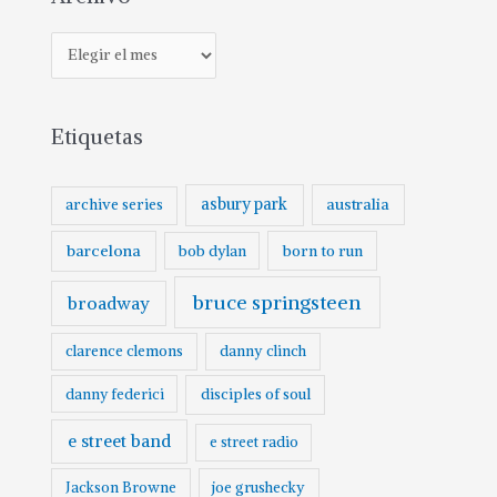
A
r
c
Etiquetas
h
i
v
asbury park
australia
archive series
o
barcelona
born to run
bob dylan
bruce springsteen
broadway
clarence clemons
danny clinch
danny federici
disciples of soul
e street band
e street radio
Jackson Browne
joe grushecky