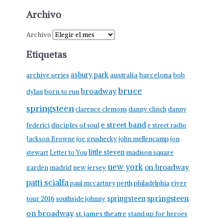
Archivo
Archivo
Etiquetas
asbury park
australia
barcelona
archive series
bob
bruce
broadway
born to run
dylan
springsteen
clarence clemons
danny clinch
danny
e street band
federici
disciples of soul
e street radio
Jackson Browne
joe grushecky
john mellencamp
jon
little steven
stewart
Letter to You
madison square
new york
on broadway
garden
madrid
new jersey
patti scialfa
paul mccartney
perth
philadelphia
river
springsteen
springsteen
tour 2016
southside johnny
on broadway
st. james theatre
stand up for heroes