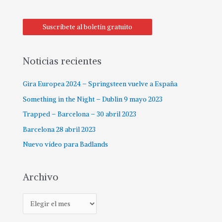
s
c
Suscríbete al boletín gratuito
a
r
p
Noticias recientes
o
Gira Europea 2024 – Springsteen vuelve a España
r
:
Something in the Night – Dublin 9 mayo 2023
Trapped – Barcelona – 30 abril 2023
Barcelona 28 abril 2023
Nuevo vídeo para Badlands
Archivo
A
r