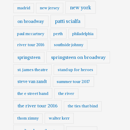
new york
madrid
new jersey
patti scialfa
on broadway
paul mccartney
perth
philadelphia
river tour 2016
southside johnny
springsteen on broadway
springsteen
st. james theatre
stand up for heroes
steve van zandt
summer tour 2017
the e street band
the river
the river tour 2016
the ties that bind
walter kerr
thom zimny