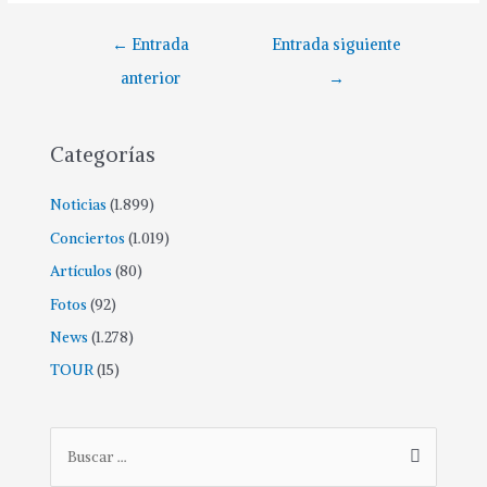
Navegación
←
Entrada
Entrada siguiente
de
anterior
→
entradas
Categorías
Noticias
(1.899)
Conciertos
(1.019)
Artículos
(80)
Fotos
(92)
News
(1.278)
TOUR
(15)
B
u