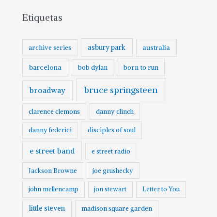
c
Etiquetas
h
i
v
asbury park
australia
archive series
o
barcelona
born to run
bob dylan
bruce springsteen
broadway
clarence clemons
danny clinch
danny federici
disciples of soul
e street band
e street radio
Jackson Browne
joe grushecky
john mellencamp
jon stewart
Letter to You
little steven
madison square garden