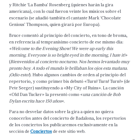
y Ritchie ‘La Bamba’ Rosenberg (quienes harán la gira
americana), con lo cual fueron veinte los músicos sobre el
escenario (se añadió también el cantante Mark ‘Chocolate
Genious’ Thompson, quien girará por Europa).
Bruce comentó al principio del concierto, en tono de broma,
en referencia al tempranísimo concierto de ese mismo día:
«Welcome to the Evening Show! We were up early this
morning. Everyone is so bright eyed in the morning, I hate it!»
(
Bienvenidos al concierto nocturno. Nos hemos levantado muy
pronto hoy. A todo el mundo le brillaban los ojos esta mañana.
¡Odio esto!
). Hubo algunos cambios de orden al principio del
repertorio, y como primer bis debutó «Turn! Turn! Turn!» (de
Pete Seeger) sustituyendo a «My City of Ruins». La canción
«Old Dan Tucker» la presentó como «
una canción de Bob
Dylan escrita hace 150 años
«.
Para no desvelar datos sobre la gira a quien no quiera
conocerlos antes del concierto de Badalona, los repertorios
de los conciertos los publicaremos exclusivamente en la
sección de
Conciertos
de este sitio web.