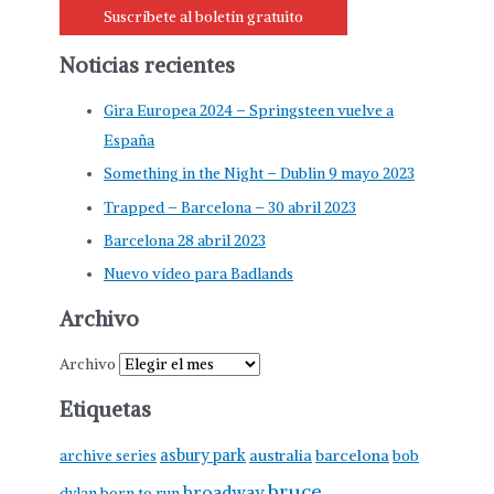
Suscríbete al boletín gratuito
Noticias recientes
Gira Europea 2024 – Springsteen vuelve a
España
Something in the Night – Dublin 9 mayo 2023
Trapped – Barcelona – 30 abril 2023
Barcelona 28 abril 2023
Nuevo vídeo para Badlands
Archivo
Archivo
Etiquetas
asbury park
australia
barcelona
archive series
bob
bruce
broadway
born to run
dylan