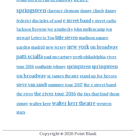
springsteen
clarence clemons
danny clinch
danny
e street band
federici
disciples of soul
e street radio
Jackson Browne
joe grushecky
john mellencamp
jon
little steven
stewart
Letter to You
madison square
new york
on broadway
garden
madrid
new jersey
patti scialfa
paul mccartney
perth
philadelphia
river
springsteen
springsteen
tour 2016
southside johnny
on broadway
st. james theatre
stand up for heroes
steve van zandt
summer tour 2017
the e street band
the river tour 2016
the river
the ties that bind
thom
walter kerr theatre
walter kerr
zimny
western
stars
Copyright © 2026
Point Blank