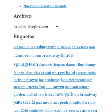
Nuevo vídeo para Badlands
Archivo
Archivo
Etiquetas
asbury park
australia
barcelona
archive series
bob
bruce
broadway
born to run
dylan
springsteen
clarence clemons
danny clinch
danny
e street band
federici
disciples of soul
e street radio
Jackson Browne
joe grushecky
john mellencamp
jon
little steven
stewart
Letter to You
madison square
new york
on broadway
garden
madrid
new jersey
patti scialfa
paul mccartney
perth
philadelphia
river
springsteen
springsteen
tour 2016
southside johnny