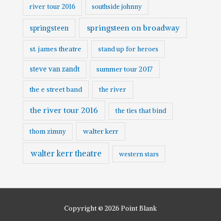
river tour 2016
southside johnny
springsteen on broadway
springsteen
st. james theatre
stand up for heroes
steve van zandt
summer tour 2017
the e street band
the river
the river tour 2016
the ties that bind
walter kerr
thom zimny
walter kerr theatre
western stars
Copyright © 2026
Point Blank