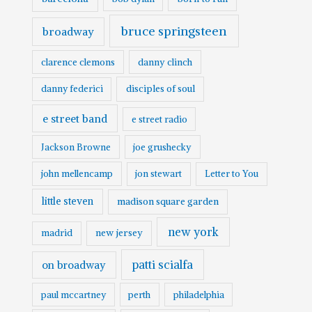
bruce springsteen
broadway
clarence clemons
danny clinch
danny federici
disciples of soul
e street band
e street radio
Jackson Browne
joe grushecky
john mellencamp
jon stewart
Letter to You
little steven
madison square garden
new york
madrid
new jersey
patti scialfa
on broadway
paul mccartney
perth
philadelphia