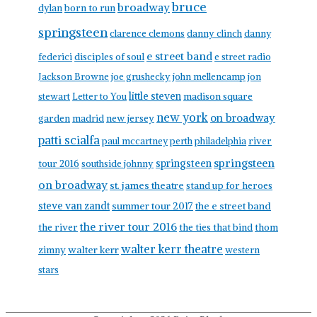
bruce
broadway
born to run
dylan
springsteen
clarence clemons
danny clinch
danny
e street band
federici
disciples of soul
e street radio
Jackson Browne
joe grushecky
john mellencamp
jon
little steven
stewart
Letter to You
madison square
new york
on broadway
garden
madrid
new jersey
patti scialfa
paul mccartney
perth
philadelphia
river
springsteen
springsteen
tour 2016
southside johnny
on broadway
st. james theatre
stand up for heroes
steve van zandt
summer tour 2017
the e street band
the river tour 2016
the river
the ties that bind
thom
walter kerr theatre
walter kerr
zimny
western
stars