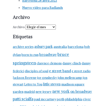
Barcelona 28 abril 2023
Nuevo vídeo para Badlands
Archivo
Archivo
Etiquetas
asbury park
australia
barcelona
archive series
bob
bruce
broadway
born to run
dylan
springsteen
clarence clemons
danny clinch
danny
e street band
federici
disciples of soul
e street radio
Jackson Browne
joe grushecky
john mellencamp
jon
little steven
stewart
Letter to You
madison square
new york
on broadway
garden
madrid
new jersey
patti scialfa
paul mccartney
perth
philadelphia
river