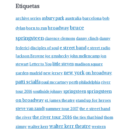
Etiquetas
asbury park
australia
barcelona
archive series
bob
bruce
broadway
born to run
dylan
springsteen
clarence clemons
danny clinch
danny
e street band
federici
disciples of soul
e street radio
Jackson Browne
joe grushecky
john mellencamp
jon
little steven
stewart
Letter to You
madison square
new york
on broadway
garden
madrid
new jersey
patti scialfa
paul mccartney
perth
philadelphia
river
springsteen
springsteen
tour 2016
southside johnny
on broadway
st. james theatre
stand up for heroes
steve van zandt
summer tour 2017
the e street band
the river tour 2016
the river
the ties that bind
thom
walter kerr theatre
walter kerr
zimny
western