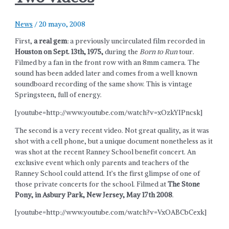
News
/
20 mayo, 2008
First,
a real gem
: a previously uncirculated film recorded in
Houston on Sept. 13th, 1975,
during the
Born to Run
tour.
Filmed by a fan in the front row with an 8mm camera. The
sound has been added later and comes from a well known
soundboard recording of the same show. This is vintage
Springsteen, full of energy.
[youtube=http://www.youtube.com/watch?v=xOzkYIPncsk]
The second is a very recent video. Not great quality, as it was
shot with a cell phone, but a unique document nonetheless as it
was shot at the recent Ranney School benefit concert. An
exclusive event which only parents and teachers of the
Ranney School could attend. It’s the first glimpse of one of
those private concerts for the school.
Filmed at
The Stone
Pony, in Asbury Park, New Jersey, May 17th 2008
.
[youtube=http://www.youtube.com/watch?v=VxOABCbCexk]