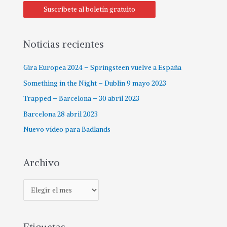
c
Suscríbete al boletín gratuito
a
r
p
Noticias recientes
o
Gira Europea 2024 – Springsteen vuelve a España
r
:
Something in the Night – Dublin 9 mayo 2023
Trapped – Barcelona – 30 abril 2023
Barcelona 28 abril 2023
Nuevo vídeo para Badlands
Archivo
A
r
c
h