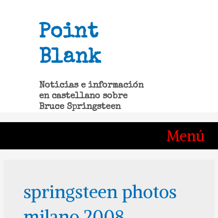
Ir
al
contenido
Point
Blank
Noticias e información
en castellano sobre
Bruce Springsteen
Menú
springsteen photos
milano 2008