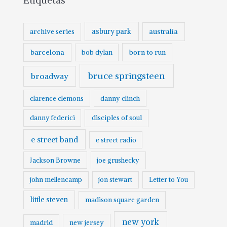
Etiquetas
i
v
asbury park
australia
archive series
o
barcelona
born to run
bob dylan
bruce springsteen
broadway
clarence clemons
danny clinch
danny federici
disciples of soul
e street band
e street radio
Jackson Browne
joe grushecky
john mellencamp
jon stewart
Letter to You
little steven
madison square garden
new york
madrid
new jersey