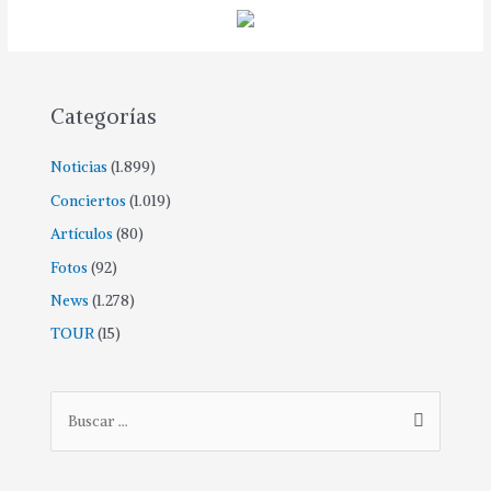
Categorías
Noticias
(1.899)
Conciertos
(1.019)
Artículos
(80)
Fotos
(92)
News
(1.278)
TOUR
(15)
B
u
s