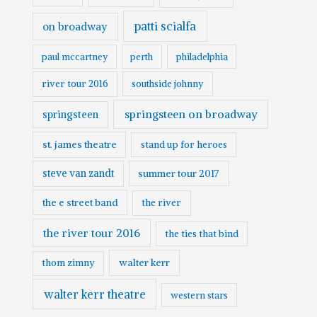
patti scialfa
on broadway
paul mccartney
perth
philadelphia
river tour 2016
southside johnny
springsteen on broadway
springsteen
st. james theatre
stand up for heroes
steve van zandt
summer tour 2017
the e street band
the river
the river tour 2016
the ties that bind
walter kerr
thom zimny
walter kerr theatre
western stars