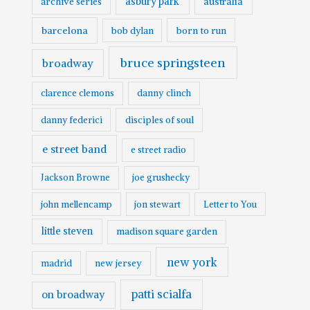
asbury park
australia
archive series
barcelona
born to run
bob dylan
bruce springsteen
broadway
clarence clemons
danny clinch
danny federici
disciples of soul
e street band
e street radio
Jackson Browne
joe grushecky
john mellencamp
jon stewart
Letter to You
little steven
madison square garden
new york
madrid
new jersey
patti scialfa
on broadway