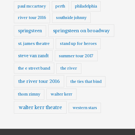
paul mccartney
perth
philadelphia
river tour 2016
southside johnny
springsteen on broadway
springsteen
st. james theatre
stand up for heroes
steve van zandt
summer tour 2017
the e street band
the river
the river tour 2016
the ties that bind
walter kerr
thom zimny
walter kerr theatre
western stars