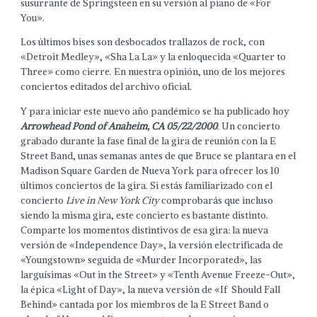
susurrante de Springsteen en su versión al piano de «For
You».
Los últimos bises son desbocados trallazos de rock, con
«Detroit Medley», «Sha La La» y la enloquecida «Quarter to
Three» como cierre. En nuestra opinión, uno de los mejores
conciertos editados del archivo oficial.
Y para iniciar este nuevo año pandémico se ha publicado hoy
Arrowhead Pond of Anaheim, CA 05/22/2000
. Un concierto
grabado durante la fase final de la gira de reunión con la E
Street Band, unas semanas antes de que Bruce se plantara en el
Madison Square Garden de Nueva York para ofrecer los 10
últimos conciertos de la gira. Si estás familiarizado con el
concierto
Live in New York City
comprobarás que incluso
siendo la misma gira, este concierto es bastante distinto.
Comparte los momentos distintivos de esa gira: la nueva
versión de «Independence Day», la versión electrificada de
«Youngstown» seguida de «Murder Incorporated», las
larguísimas «Out in the Street» y «Tenth Avenue Freeze-Out»,
la épica «Light of Day», la nueva versión de «If Should Fall
Behind» cantada por los miembros de la E Street Band o