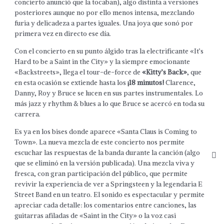
concierto anunció que la tocaban), algo distinta a versiones
posteriores aunque no por ello menos intensa, mezclando
furia y delicadeza a partes iguales. Una joya que sonó por
primera vez en directo ese día.
Con el concierto en su punto álgido tras la electrificante «It’s
Hard to be a Saint in the City» y la siempre emocionante
«Backstreets», llega el tour-de-force de
«Kitty’s Back»
, que
en esta ocasión se extiende hasta los
¡18 minutos!
Clarence,
Danny, Roy y Bruce se lucen en sus partes instrumentales. Lo
más jazz y rhythm & blues a lo que Bruce se acercó en toda su
carrera.
Es ya en los bises donde aparece «Santa Claus is Coming to
Town». La nueva mezcla de este concierto nos permite
escuchar las respuestas de la banda durante la canción (algo
que se eliminó en la versión publicada). Una mezcla viva y
fresca, con gran participación del público, que permite
revivir la experiencia de ver a Springsteen y la legendaria E
Street Band en un teatro. El sonido es espectacular y permite
apreciar cada detalle: los comentarios entre canciones, las
guitarras afiladas de «Saint in the City» o la voz casi