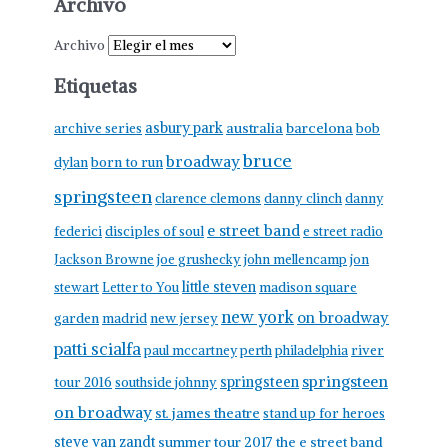
Archivo
Archivo
Etiquetas
asbury park
australia
barcelona
archive series
bob
bruce
broadway
born to run
dylan
springsteen
clarence clemons
danny clinch
danny
e street band
federici
disciples of soul
e street radio
Jackson Browne
joe grushecky
john mellencamp
jon
little steven
stewart
Letter to You
madison square
new york
on broadway
garden
madrid
new jersey
patti scialfa
paul mccartney
perth
philadelphia
river
springsteen
springsteen
tour 2016
southside johnny
on broadway
st. james theatre
stand up for heroes
steve van zandt
summer tour 2017
the e street band