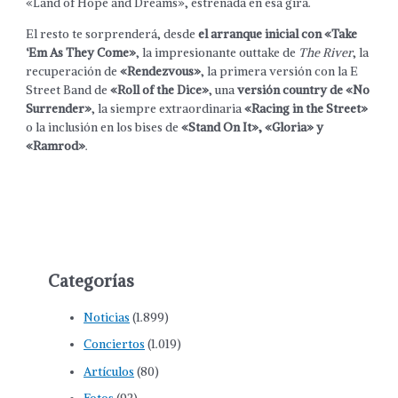
«Land of Hope and Dreams», estrenada en esa gira.
El resto te sorprenderá, desde
el arranque inicial con «Take
‘Em As They Come»
, la impresionante outtake de
The River
, la
recuperación de
«Rendezvous»
, la primera versión con la E
Street Band de
«Roll of the Dice»
, una
versión country de «No
Surrender»
, la siempre extraordinaria
«Racing in the Street»
o la inclusión en los bises de
«Stand On It», «Gloria» y
«Ramrod»
.
Categorías
Noticias
(1.899)
Conciertos
(1.019)
Artículos
(80)