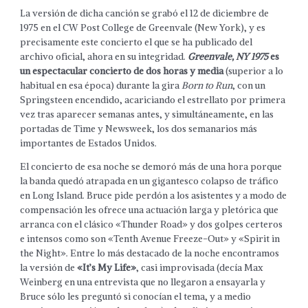
La versión de dicha canción se grabó el 12 de diciembre de
1975 en el CW Post College de Greenvale (New York), y es
precisamente este concierto el que se ha publicado del
archivo oficial, ahora en su integridad.
Greenvale, NY 1975
es
un espectacular concierto de dos horas y media
(superior a lo
habitual en esa época) durante la gira
Born to Run
, con un
Springsteen encendido, acariciando el estrellato por primera
vez tras aparecer semanas antes, y simultáneamente, en las
portadas de Time y Newsweek, los dos semanarios más
importantes de Estados Unidos.
El concierto de esa noche se demoró más de una hora porque
la banda quedó atrapada en un gigantesco colapso de tráfico
en Long Island. Bruce pide perdón a los asistentes y a modo de
compensación les ofrece una actuación larga y pletórica que
arranca con el clásico «Thunder Road» y dos golpes certeros
e intensos como son «Tenth Avenue Freeze-Out» y «Spirit in
the Night». Entre lo más destacado de la noche encontramos
la versión de
«It’s My Life»
, casi improvisada (decía Max
Weinberg en una entrevista que no llegaron a ensayarla y
Bruce sólo les preguntó si conocían el tema, y a medio