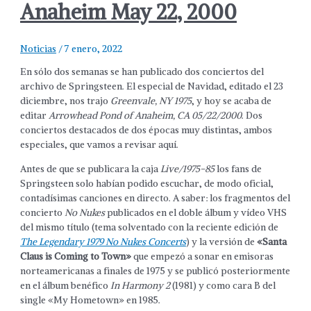
Anaheim May 22, 2000
Noticias
/
7 enero, 2022
En sólo dos semanas se han publicado dos conciertos del
archivo de Springsteen. El especial de Navidad, editado el 23
diciembre, nos trajo
Greenvale, NY 1975
, y hoy se acaba de
editar
Arrowhead Pond of Anaheim, CA 05/22/2000
. Dos
conciertos destacados de dos épocas muy distintas, ambos
especiales, que vamos a revisar aquí.
Antes de que se publicara la caja
Live/1975-85
los fans de
Springsteen solo habían podido escuchar, de modo oficial,
contadísimas canciones en directo. A saber: los fragmentos del
concierto
No Nukes
publicados en el doble álbum y vídeo VHS
del mismo título (tema solventado con la reciente edición de
The Legendary 1979 No Nukes Concerts
) y la versión de
«Santa
Claus is Coming to Town»
que empezó a sonar en emisoras
norteamericanas a finales de 1975 y se publicó posteriormente
en el álbum benéfico
In Harmony 2
(1981) y como cara B del
single «My Hometown» en 1985.