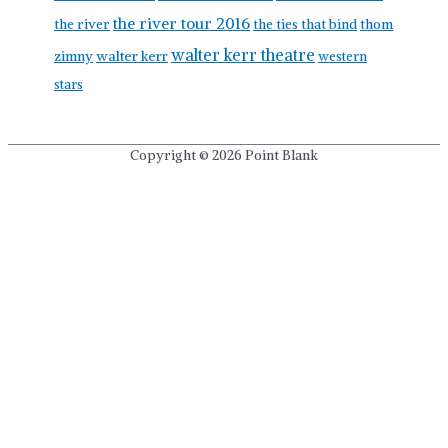
the river tour 2016
the river
the ties that bind
thom
walter kerr theatre
walter kerr
zimny
western
stars
Copyright © 2026
Point Blank