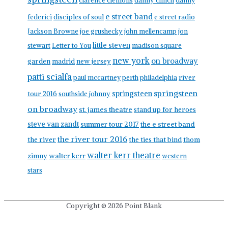
clarence clemons
danny clinch
danny
e street band
federici
disciples of soul
e street radio
Jackson Browne
joe grushecky
john mellencamp
jon
little steven
stewart
Letter to You
madison square
new york
on broadway
garden
madrid
new jersey
patti scialfa
paul mccartney
perth
philadelphia
river
springsteen
springsteen
tour 2016
southside johnny
on broadway
st. james theatre
stand up for heroes
steve van zandt
summer tour 2017
the e street band
the river tour 2016
the river
the ties that bind
thom
walter kerr theatre
walter kerr
zimny
western
stars
Copyright © 2026
Point Blank