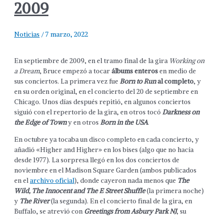
2009
Noticias
/
7 marzo, 2022
En septiembre de 2009, en el tramo final de la gira
Working on
a Dream
, Bruce empezó a tocar
álbums enteros
en medio de
sus conciertos. La primera vez fue
Born to Run
al completo
, y
en su orden original, en el concierto del 20 de septiembre en
Chicago. Unos días después repitió, en algunos conciertos
siguió con el repertorio de la gira, en otros tocó
Darkness on
the Edge of Town
y en otros
Born in the USA
.
En octubre ya tocaba un disco completo en cada concierto, y
añadió «Higher and Higher» en los bises (algo que no hacía
desde 1977). La sorpresa llegó en los dos conciertos de
noviembre en el Madison Square Garden (ambos publicados
en el
archivo oficial
), donde cayeron nada menos que
The
Wild, The Innocent and The E Street Shuffle
(la primera noche)
y
The River
(la segunda). En el concierto final de la gira, en
Buffalo, se atrevió con
Greetings from Asbury Park NJ
, su