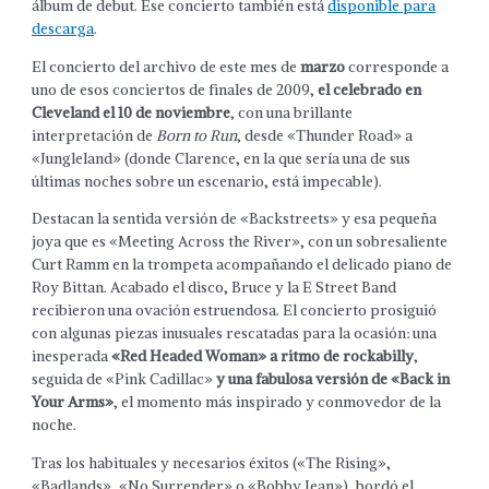
álbum de debut. Ese concierto también está
disponible para
descarga
.
El concierto del archivo de este mes de
marzo
corresponde a
uno de esos conciertos de finales de 2009,
el celebrado en
Cleveland el 10 de noviembre
, con una brillante
interpretación de
Born to Run
, desde «Thunder Road» a
«Jungleland» (donde Clarence, en la que sería una de sus
últimas noches sobre un escenario, está impecable).
Destacan la sentida versión de «Backstreets» y esa pequeña
joya que es «Meeting Across the River», con un sobresaliente
Curt Ramm en la trompeta acompañando el delicado piano de
Roy Bittan. Acabado el disco, Bruce y la E Street Band
recibieron una ovación estruendosa. El concierto prosiguió
con algunas piezas inusuales rescatadas para la ocasión: una
inesperada
«Red Headed Woman» a ritmo de rockabilly
,
seguida de «Pink Cadillac»
y una fabulosa versión de «Back in
Your Arms»
, el momento más inspirado y conmovedor de la
noche.
Tras los habituales y necesarios éxitos («The Rising»,
«Badlands», «No Surrender» o «Bobby Jean»), bordó el