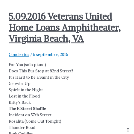
5.09.2016 Veterans United
Home Loans Amphitheater,
Virginia Beach, VA
Conciertos
/
6 septiembre, 2016
For You (solo piano)
Does This Bus Stop at 82nd Street?
It’s Hard to Be a Saint in the City
Growin’ Up
Spirit in the Night
Lost in the Flood
Kitty’s Back
The E Street Shuffle
Incident on 57th Street
Rosalita (Come Out Tonight)
Thunder Road
Pink Cadillac