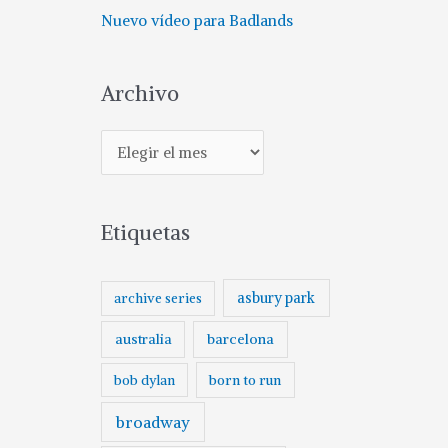
Nuevo vídeo para Badlands
Archivo
A
r
c
Etiquetas
h
i
v
asbury park
archive series
o
australia
barcelona
born to run
bob dylan
broadway